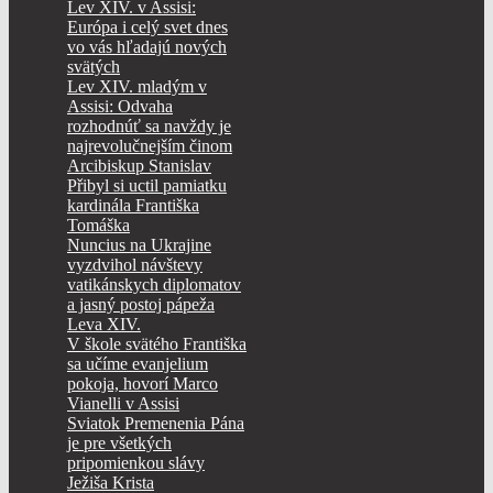
Lev XIV. v Assisi:
Európa i celý svet dnes
vo vás hľadajú nových
svätých
Lev XIV. mladým v
Assisi: Odvaha
rozhodnúť sa navždy je
najrevolučnejším činom
Arcibiskup Stanislav
Přibyl si uctil pamiatku
kardinála Františka
Tomáška
Nuncius na Ukrajine
vyzdvihol návštevy
vatikánskych diplomatov
a jasný postoj pápeža
Leva XIV.
V škole svätého Františka
sa učíme evanjelium
pokoja, hovorí Marco
Vianelli v Assisi
Sviatok Premenenia Pána
je pre všetkých
pripomienkou slávy
Ježiša Krista