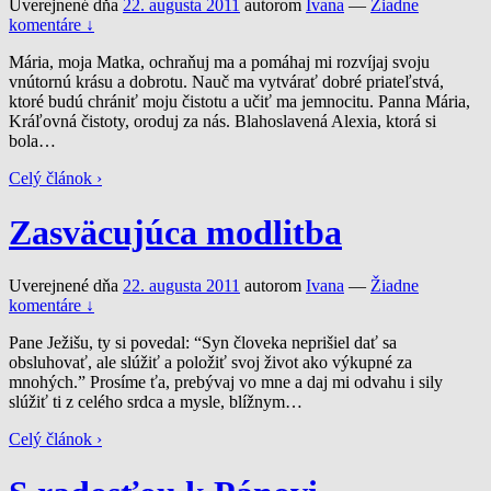
Uverejnené dňa
22. augusta 2011
autorom
Ivana
—
Žiadne
komentáre ↓
Mária, moja Matka, ochraňuj ma a pomáhaj mi rozvíjaj svoju
vnútornú krásu a dobrotu. Nauč ma vytvárať dobré priateľstvá,
ktoré budú chrániť moju čistotu a učiť ma jemnocitu. Panna Mária,
Kráľovná čistoty, oroduj za nás. Blahoslavená Alexia, ktorá si
bola
…
Celý článok ›
Zasväcujúca modlitba
Uverejnené dňa
22. augusta 2011
autorom
Ivana
—
Žiadne
komentáre ↓
Pane Ježišu, ty si povedal: “Syn človeka neprišiel dať sa
obsluhovať, ale slúžiť a položiť svoj život ako výkupné za
mnohých.” Prosíme ťa, prebývaj vo mne a daj mi odvahu i sily
slúžiť ti z celého srdca a mysle, blížnym
…
Celý článok ›