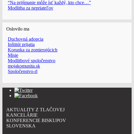
“Na prijímanie môže ísť každý, kto chce…”
Modlitba za nepriateľov
Oslovilo ma
Duchovná adopcia
Inštitút prijatia
Korunka za zomierajúcich
Misie
Modlitbové spoločenstvo
mojakomunita.sk
Spoločenstvo-rl
AKTUALITY Z TLAČOVEJ
KANCELÁRIE
KONFERENCIE BISKUPOV
SLOVENSKA