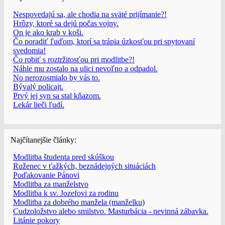
Nespovedajú sa, ale chodia na sväté prijímanie?!
Hrôzy, ktoré sa dejú počas vojny.
On je ako krab v koši.
Čo poradiť ľuďom, ktorí sa trápia úzkosťou pri spytovaní
svedomia!
Čo robiť s roztržitosťou pri modlitbe?!
Náhle mu zostalo na ulici nevoľno a odpadol.
No nerozosmialo by vás to.
Bývalý policajt.
Prvý jej syn sa stal kňazom.
Lekár lieči ľudí.
Najčítanejšie články:
Modlitba študenta pred skúškou
Ruženec v ťažkých, beznádejných situáciách
Poďakovanie Pánovi
Modlitba za manželstvo
Modlitba k sv. Jozefovi za rodinu
Modlitba za dobrého manžela (manželku)
Cudzoložstvo alebo smilstvo. Masturbácia - nevinná zábavka.
Litánie pokory