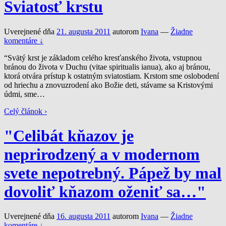
Sviatosť krstu
Uverejnené dňa
21. augusta 2011
autorom
Ivana
—
Žiadne
komentáre ↓
“Svätý krst je základom celého kresťanského života, vstupnou
bránou do života v Duchu (vitae spiritualis ianua), ako aj bránou,
ktorá otvára prístup k ostatným sviatostiam. Krstom sme oslobodení
od hriechu a znovuzrodení ako Božie deti, stávame sa Kristovými
údmi, sme
…
Celý článok ›
"Celibát kňazov je
neprirodzený a v modernom
svete nepotrebný. Pápež by mal
dovoliť kňazom oženiť sa…"
Uverejnené dňa
16. augusta 2011
autorom
Ivana
—
Žiadne
komentáre ↓