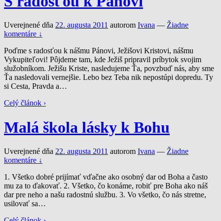
S radosťou k Pánovi
Uverejnené dňa
22. augusta 2011
autorom
Ivana
—
Žiadne
komentáre ↓
Poďme s radosťou k nášmu Pánovi, Ježišovi Kristovi, nášmu
Vykupiteľovi! Pôjdeme tam, kde Ježiš pripravil príbytok svojim
služobníkom. Ježišu Kriste, nasledujeme Ťa, povzbuď nás, aby sme
Ťa nasledovali vernejšie. Lebo bez Teba nik nepostúpi dopredu. Ty
si Cesta, Pravda a
…
Celý článok ›
Malá škola lásky k Bohu
Uverejnené dňa
22. augusta 2011
autorom
Ivana
—
Žiadne
komentáre ↓
1. Všetko dobré prijímať vďačne ako osobný dar od Boha a často
mu za to ďakovať. 2. Všetko, čo konáme, robiť pre Boha ako náš
dar pre neho a našu radostnú službu. 3. Vo všetko, čo nás stretne,
usilovať sa
…
Celý článok ›