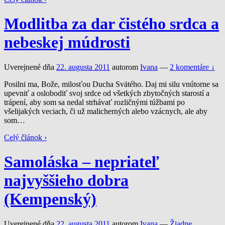
Modlitba za dar čistého srdca a
nebeskej múdrosti
Uverejnené dňa
22. augusta 2011
autorom
Ivana
—
2 komentáre ↓
Posilni ma, Bože, milosťou Ducha Svätého. Daj mi silu vnútorne sa
upevniť a oslobodiť svoj srdce od všetkých zbytočných starostí a
trápení, aby som sa nedal strhávať rozličnými túžbami po
všelijakých veciach, či už malicherných alebo vzácnych, ale aby
som
…
Celý článok ›
Samoláska – nepriateľ
najvyššieho dobra
(Kempenský)
Uverejnené dňa
22. augusta 2011
autorom
Ivana
—
Žiadne