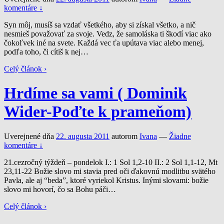
komentáre ↓
Syn môj, musíš sa vzdať všetkého, aby si získal všetko, a nič
nesmieš považovať za svoje. Vedz, že samoláska ti škodí viac ako
čokoľvek iné na svete. Každá vec ťa upútava viac alebo menej,
podľa toho, či cítiš k nej
…
Celý článok ›
Hrdíme sa vami ( Dominik
Wider-Poďte k prameňom)
Uverejnené dňa
22. augusta 2011
autorom
Ivana
—
Žiadne
komentáre ↓
21.cezročný týždeň – pondelok I.: 1 Sol 1,2-10 II.: 2 Sol 1,1-12, Mt
23,11-22 Božie slovo mi stavia pred oči ďakovnú modlitbu svätého
Pavla, ale aj “beda”, ktoré vyriekol Kristus. Inými slovami: božie
slovo mi hovorí, čo sa Bohu páči
…
Celý článok ›