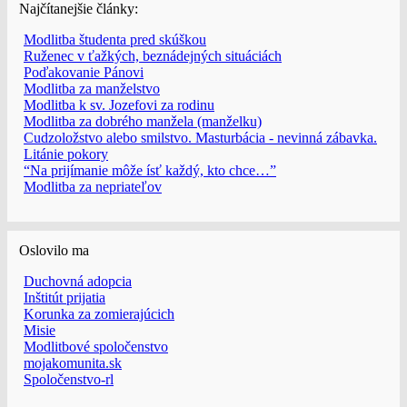
Najčítanejšie články:
Modlitba študenta pred skúškou
Ruženec v ťažkých, beznádejných situáciách
Poďakovanie Pánovi
Modlitba za manželstvo
Modlitba k sv. Jozefovi za rodinu
Modlitba za dobrého manžela (manželku)
Cudzoložstvo alebo smilstvo. Masturbácia - nevinná zábavka.
Litánie pokory
“Na prijímanie môže ísť každý, kto chce…”
Modlitba za nepriateľov
Oslovilo ma
Duchovná adopcia
Inštitút prijatia
Korunka za zomierajúcich
Misie
Modlitbové spoločenstvo
mojakomunita.sk
Spoločenstvo-rl