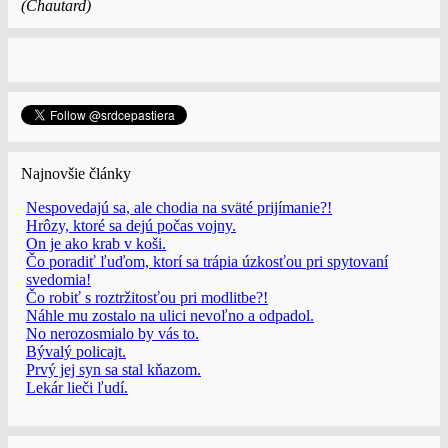
(Chautard)
Najnovšie články
Nespovedajú sa, ale chodia na sväté prijímanie?!
Hrôzy, ktoré sa dejú počas vojny.
On je ako krab v koši.
Čo poradiť ľuďom, ktorí sa trápia úzkosťou pri spytovaní
svedomia!
Čo robiť s roztržitosťou pri modlitbe?!
Náhle mu zostalo na ulici nevoľno a odpadol.
No nerozosmialo by vás to.
Bývalý policajt.
Prvý jej syn sa stal kňazom.
Lekár lieči ľudí.