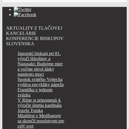
AKTUALITY Z TLAČOVEJ
KANCELÁRIE
KONFERENCIE BISKUPOV
SLOVENSKA
Japonskí biskupi pri 81.
výročí Hirošimy a
Nagasaki: Budujme mier
a voľme slová lásky
namiesto moci
Spolok svätého Vojtecha
vydáva encykliky pápeža
Františka v jednom
zväzku
V Ríme si pripomenú 4.
výročie úmrtia kardinála
Jozefa Tomka
Mladifest v Medžugorje
sa skončil posolstvom pre
celý svet