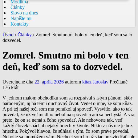
Modlitba
Články
Slovo na dnes
Napíšte mi
Kontakty
Úvod
›
Články
›
Zomrel. Smutno mi bolo v ten deň, keď som sa to
dozvedel.
Zomrel. Smutno mi bolo v ten
deň, keď som sa to dozvedel.
Uverejnené dňa
22. apríla 2026
autorom
kňaz Jaroslav
Prečítané
176 krát
V jednom malom obchodíku som sa rozprával s istým pánom, skôr
narodeným, aj na tému duchovný život. Vedel o mne, že som kňaz.
A pri tej našej reči som mu ponúkol aj spoveď. Vysvitlo, ako to tak
povedal, že už veľmi dlho nebol na spovedi a ani sa nechystá. A vraj
preto, že on sa nemá z čoho spovedať. Ale nehovorte tak, veď
každý človek spáchal nejaký hriech v živote. Nikto z nás nie je bez
hriechu. Pokývol hlavou, že súhlasí s tým, čo som práve povedal.
Nebojte sa, pomôžem vám. Nechcel som ho už viac presviedčať, ale