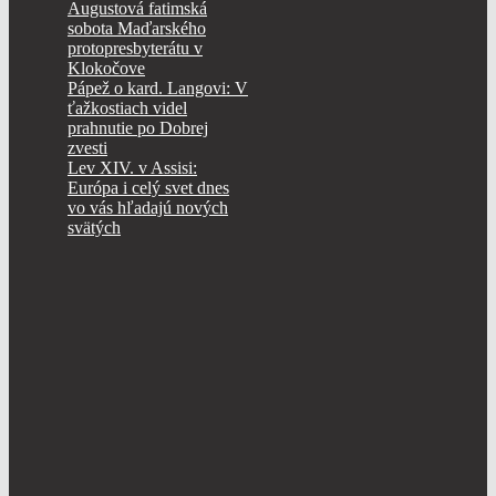
Augustová fatimská
sobota Maďarského
protopresbyterátu v
Klokočove
Pápež o kard. Langovi: V
ťažkostiach videl
prahnutie po Dobrej
zvesti
Lev XIV. v Assisi:
Európa i celý svet dnes
vo vás hľadajú nových
svätých