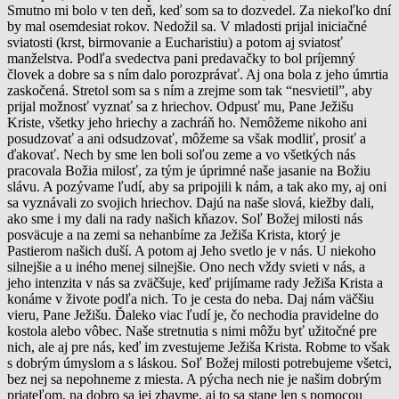
Smutno mi bolo v ten deň, keď som sa to dozvedel. Za niekoľko dní
by mal osemdesiat rokov. Nedožil sa. V mladosti prijal iniciačné
sviatosti (krst, birmovanie a Eucharistiu) a potom aj sviatosť
manželstva. Podľa svedectva pani predavačky to bol príjemný
človek a dobre sa s ním dalo porozprávať. Aj ona bola z jeho úmrtia
zaskočená. Stretol som sa s ním a zrejme som tak “nesvietil”, aby
prijal možnosť vyznať sa z hriechov. Odpusť mu, Pane Ježišu
Kriste, všetky jeho hriechy a zachráň ho. Nemôžeme nikoho ani
posudzovať a ani odsudzovať, môžeme sa však modliť, prosiť a
ďakovať. Nech by sme len boli soľou zeme a vo všetkých nás
pracovala Božia milosť, za tým je úprimné naše jasanie na Božiu
slávu. A pozývame ľudí, aby sa pripojili k nám, a tak ako my, aj oni
sa vyznávali zo svojich hriechov. Dajú na naše slová, kiežby dali,
ako sme i my dali na rady našich kňazov. Soľ Božej milosti nás
posväcuje a na zemi sa nehanbíme za Ježiša Krista, ktorý je
Pastierom našich duší. A potom aj Jeho svetlo je v nás. U niekoho
silnejšie a u iného menej silnejšie. Ono nech vždy svieti v nás, a
jeho intenzita v nás sa zväčšuje, keď prijímame rady Ježiša Krista a
konáme v živote podľa nich. To je cesta do neba. Daj nám väčšiu
vieru, Pane Ježišu. Ďaleko viac ľudí je, čo nechodia pravidelne do
kostola alebo vôbec. Naše stretnutia s nimi môžu byť užitočné pre
nich, ale aj pre nás, keď im zvestujeme Ježiša Krista. Robme to však
s dobrým úmyslom a s láskou. Soľ Božej milosti potrebujeme všetci,
bez nej sa nepohneme z miesta. A pýcha nech nie je našim dobrým
priateľom, na dobro sa jej zbavme, aj to sa stane len s pomocou