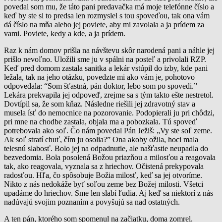
povedal som mu, že táto pani predavačka má moje telefónne číslo a
keď by ste si to predsa len rozmyslel s tou spoveďou, tak ona vám
dá číslo na mňa alebo jej poviete, aby mi zavolala a ja prídem za
vami. Poviete, kedy a kde, a ja prídem.
Raz k nám domov prišla na návštevu skôr narodená pani a náhle jej
prišlo nevoľno. Uložili sme ju v spálni na posteľ a privolali RZP.
Keď pred domom zastala sanitka a lekár vstúpil do izby, kde pani
ležala, tak na jeho otázku, povedzte mi ako vám je, pohotovo
odpovedala: “Som šťastná, pán doktor, lebo som po spovedi.”
Lekára prekvapila jej odpoveď, zrejme sa s tým takto ešte nestretol.
Dovtípil sa, že som kňaz. Následne riešili jej zdravotný stav a
musela ísť do nemocnice na pozorovanie. Podopierali ju pri chôdzi,
pri mne na chodbe zastala, objala ma a pobozkala. Tú spoveď
potrebovala ako soľ. Čo nám povedal Pán Ježiš: „Vy ste soľ zeme.
Ak soľ stratí chuť, čím ju osolia?” Ona akoby ožila, hoci mala
telesnú slabosť. Bolo jej na odpadnutie, ale našťastie neupadla do
bezvedomia. Bola posolená Božou priazňou a milosťou a reagovala
tak, ako reagovala, vyznala sa z hriechov. Očistená prekypovala
radosťou. Hľa, čo spôsobuje Božia milosť, keď sa jej otvoríme.
Nikto z nás nedokáže byť soľou zeme bez Božej milosti. Všetci
upadáme do hriechov. Sme len slabí ľudia. Aj keď sa niektorí z nás
nadúvajú svojim poznaním a povyšujú sa nad ostatných.
A ten pán, ktorého som spomenul na začiatku, doma zomrel.