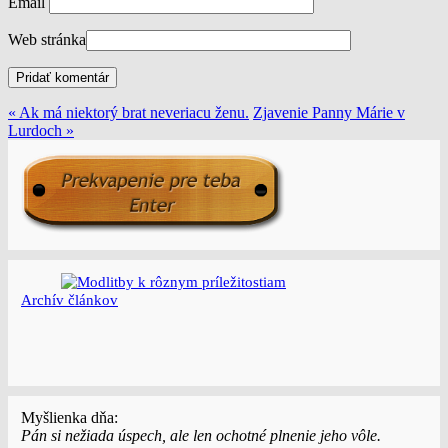
Email
Web stránka
« Ak má niektorý brat neveriacu ženu.
Zjavenie Panny Márie v
Lurdoch »
Archí­v článkov
Myšlienka dňa:
Pán si nežiada úspech, ale len ochotné plnenie jeho vôle.