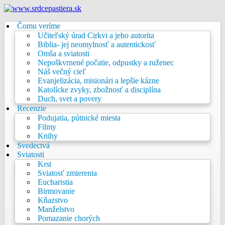
Čomu veríme
Učiteľský úrad Cirkvi a jeho autorita
Biblia- jej neomylnosť a autentickosť
Omša a sviatosti
Nepoškvrnené počatie, odpustky a ruženec
Náš večný cieľ
Evanjelizácia, misionári a lepšie kázne
Katolícke zvyky, zbožnosť a disciplína
Duch, svet a povery
Recenzie
Podujatia, pútnické miesta
Filmy
Knihy
Svedectvá
Sviatosti
Krst
Sviatosť zmierenia
Eucharistia
Birmovanie
Kňazstvo
Manželstvo
Pomazanie chorých