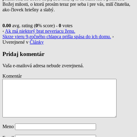
Božej milosti, o ktorú prosím teraz pre seba i pre vás, milí čitatelia,
ako človek hriešny a slabý.
0.00
avg. rating (
0
% score) -
0
votes
‹
Ak má niektorý brat neveriacu ženu.
Skrze vieru 9-ročného chlapca prišla spása do ich domu.
›
Uverejnené v
Články
Pridaj komentár
Vaša e-mailová adresa nebude zverejnená.
Komentár
Meno