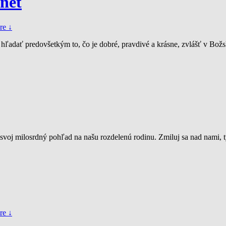
net
re ↓
 hľadať predovšetkým to, čo je dobré, pravdivé a krásne, zvlášť v Bo
 svoj milosrdný pohľad na našu rozdelenú rodinu. Zmiluj sa nad nami, 
re ↓