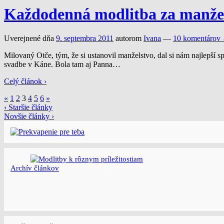
Každodenná modlitba za manžel
Uverejnené dňa
9. septembra 2011
autorom
Ivana
—
10 komentárov 
Milovaný Otče, tým, že si ustanovil manželstvo, dal si nám najlepší 
svadbe v Káne. Bola tam aj Panna
…
Celý článok ›
«
1
2
3
4
5
6
»
‹ Staršie články
Novšie články ›
Archí­v článkov