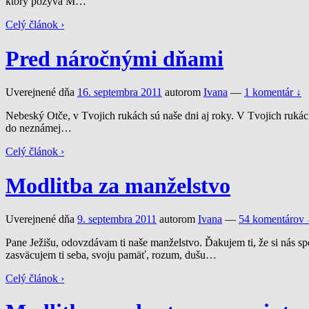
ktorý pozýva M
…
Celý článok ›
Pred náročnými dňami
Uverejnené dňa
16. septembra 2011
autorom
Ivana
—
1 komentár ↓
Nebeský Otče, v Tvojich rukách sú naše dni aj roky. V Tvojich rukách
do neznámej
…
Celý článok ›
Modlitba za manželstvo
Uverejnené dňa
9. septembra 2011
autorom
Ivana
—
54 komentárov 
Pane Ježišu, odovzdávam ti naše manželstvo. Ďakujem ti, že si nás sp
zasväcujem ti seba, svoju pamäť, rozum, dušu
…
Celý článok ›