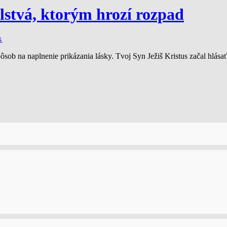
stvá, ktorým hrozí rozpad
↓
spôsob na naplnenie prikázania lásky. Tvoj Syn Ježiš Kristus začal hlá