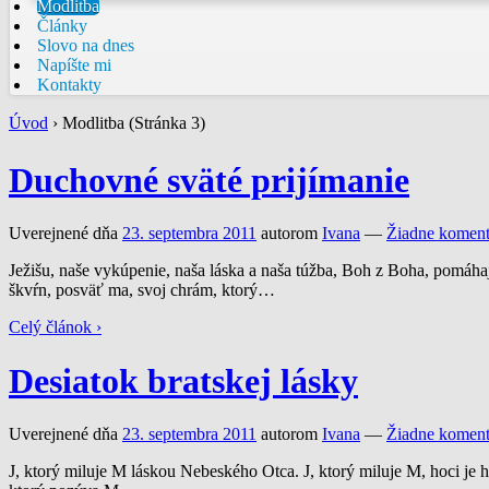
Modlitba
Články
Slovo na dnes
Napíšte mi
Kontakty
Úvod
›
Modlitba (Stránka 3)
Duchovné sväté prijímanie
Uverejnené dňa
23. septembra 2011
autorom
Ivana
—
Žiadne koment
Ježišu, naše vykúpenie, naša láska a naša túžba, Boh z Boha, pomáha
škvŕn, posväť ma, svoj chrám, ktorý
…
Celý článok ›
Desiatok bratskej lásky
Uverejnené dňa
23. septembra 2011
autorom
Ivana
—
Žiadne koment
J, ktorý miluje M láskou Nebeského Otca. J, ktorý miluje M, hoci je h