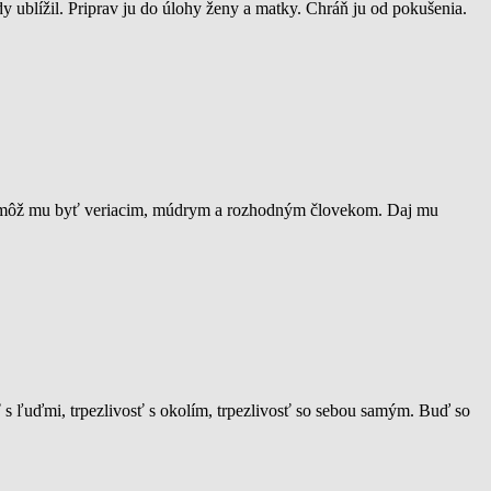
y ublížil. Priprav ju do úlohy ženy a matky. Chráň ju od pokušenia.
. Pomôž mu byť veriacim, múdrym a rozhodným človekom. Daj mu
ť s ľuďmi, trpezlivosť s okolím, trpezlivosť so sebou samým. Buď so