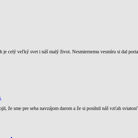
 je celý veľký svet i náš malý život. Nesmiernemu vesmíru si dal pori
↓
ojil, že sme pre seba navzájom darom a že si posilnil náš vzťah sviatos