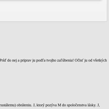
ríď do nej a priprav ju podľa tvojho zaľúbenia! Očisť ju od všetkých
neustálemu) obráteniu. J, ktorý pozýva M do spoločenstva lásky. J,