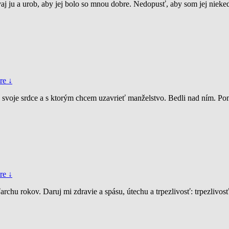
aj ju a urob, aby jej bolo so mnou dobre. Nedopusť, aby som jej nieked
re ↓
ať svoje srdce a s ktorým chcem uzavrieť manželstvo. Bedli nad ním
re ↓
rchu rokov. Daruj mi zdravie a spásu, útechu a trpezlivosť: trpezlivos