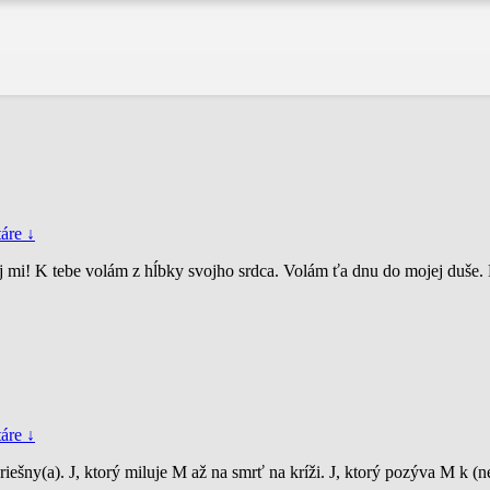
áre ↓
j mi! K tebe volám z hĺbky svojho srdca. Volám ťa dnu do mojej duše. P
áre ↓
riešny(a). J, ktorý miluje M až na smrť na kríži. J, ktorý pozýva M k (