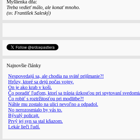
Myšlienka dňa:
Treba vedieť málo, ale konať mnoho.
(sv. František Saleský)
Najnovšie články
Nespovedajú sa, ale chodia na sväté prijímanie?!
Hrôzy, ktoré sa dejú počas vojny.
On je ako krab v koši.
Čo poradiť ľuďom, ktorí sa trápia úzkosťou pri spytovaní svedomi
Čo robiť s roztržitosťou pri modlitbe?!
Náhle mu zostalo na ulici nevoľno a odpadol.
No nerozosmialo by vás to.
Bývalý policajt.
Prvý jej syn sa stal kňazom.
Lekár lieči ľudí.