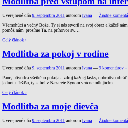
Modlitba pred vstupom na inter
Uverejnené dňa
9. septembra 2011
autorom
Ivana
—
Žiadne komentá
Všemohúci a večný Bože, Ty si nás stvoril na svoj obraz a kážeš nám
pomôž nám, prosíme Ťa, na príhovor sv.
…
Celý článok ›
Modlitba za pokoj v rodine
Uverejnené dňa
9. septembra 2011
autorom
Ivana
—
9 komentárov ↓
Pane, pôvodca všetkého pokoja a zdroj každej lásky, dobrotivo obráť
jednotu. Ježišu, ty si bol v Nazarete Synom vrúcne milujúcim
…
Celý článok ›
Modlitba za moje dievča
Uverejnené dňa
9. septembra 2011
autorom
Ivana
—
Žiadne komentá