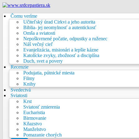
Čomu veríme
Učiteľský úrad Cirkvi a jeho autorita
Biblia- jej neomylnosť a autentickosť
Omša a sviatosti
Nepoškvrnené počatie, odpustky a ruženec
Náš večný cieľ
Evanjelizácia, misionári a lepšie kázne
Katolícke zvyky, zbožnosť a disciplína
Duch, svet a povery
Recenzie
Podujatia, pútnické miesta
Filmy
Knihy
Svedectvá
Sviatosti
Krst
Sviatosť zmierenia
Eucharistia
Birmovanie
Kňazstvo
Manželstvo
Pomazanie chorých