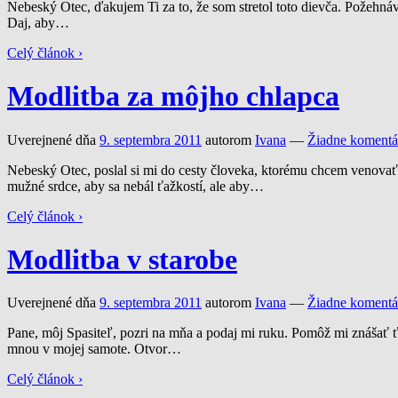
Nebeský Otec, ďakujem Ti za to, že som stretol toto dievča. Požehnáv
Daj, aby
…
Celý článok ›
Modlitba za môjho chlapca
Uverejnené dňa
9. septembra 2011
autorom
Ivana
—
Žiadne komentá
Nebeský Otec, poslal si mi do cesty človeka, ktorému chcem venov
mužné srdce, aby sa nebál ťažkostí, ale aby
…
Celý článok ›
Modlitba v starobe
Uverejnené dňa
9. septembra 2011
autorom
Ivana
—
Žiadne komentá
Pane, môj Spasiteľ, pozri na mňa a podaj mi ruku. Pomôž mi znášať ťa
mnou v mojej samote. Otvor
…
Celý článok ›