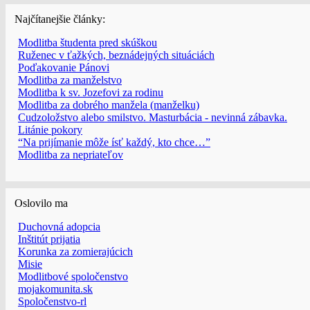
Najčítanejšie články:
Modlitba študenta pred skúškou
Ruženec v ťažkých, beznádejných situáciách
Poďakovanie Pánovi
Modlitba za manželstvo
Modlitba k sv. Jozefovi za rodinu
Modlitba za dobrého manžela (manželku)
Cudzoložstvo alebo smilstvo. Masturbácia - nevinná zábavka.
Litánie pokory
“Na prijímanie môže ísť každý, kto chce…”
Modlitba za nepriateľov
Oslovilo ma
Duchovná adopcia
Inštitút prijatia
Korunka za zomierajúcich
Misie
Modlitbové spoločenstvo
mojakomunita.sk
Spoločenstvo-rl