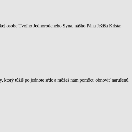
žskej osobe Tvojho Jednorodeného Syna, nášho Pána Ježiša Krista;
ty, ktorý túžiš po jednote sŕdc a môžeš nám pomôcť obnoviť narušenú