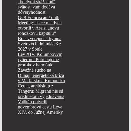
„bdelými strážcami“,
svätosť vám dodáva
dôveryhodnosť
GO! Franciscan Youth
Meeting: tisíce mladých
otvorili v Assisi „novú
rohožkovú kapitulu“
Bola zverejnená hymna
Svetových dní mládeže
2027 v Soule
Lev XIV. Kolumbovým
rytierom: Potrebujeme
prorokov harmónie
Závažné sucho na
Dunaji, energetická kríza
v Maďarsku a Rumunsku
Ceuta, arcibiskup z
Tangeru: Migranti nie sú
predmetom vyjednávania
Vatikán potvrdil
novembrovú cestu Leva
XIV. do Južnej Ameriky