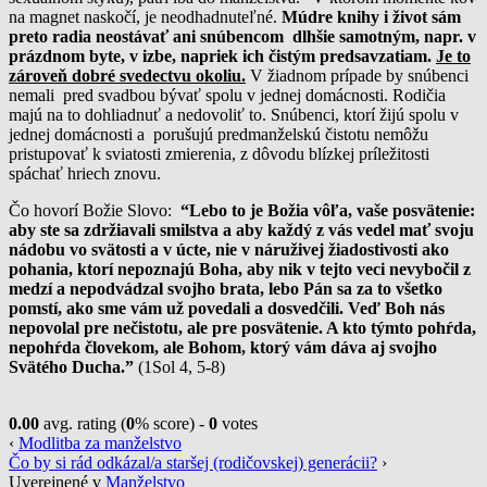
na magnet naskočí, je neodhadnuteľné.
Múdre knihy i život sám
preto radia neostávať ani snúbencom dlhšie samotným, napr. v
prázdnom byte, v izbe, napriek ich čistým predsavzatiam.
Je to
zároveň dobré svedectvu okoliu.
V žiadnom prípade by snúbenci
nemali pred svadbou bývať spolu v jednej domácnosti. Rodičia
majú na to dohliadnuť a nedovoliť to. Snúbenci, ktorí žijú spolu v
jednej domácnosti a porušujú predmanželskú čistotu nemôžu
pristupovať k sviatosti zmierenia, z dôvodu blízkej príležitosti
spáchať hriech znovu.
Čo hovorí Božie Slovo:
“Lebo to je Božia vôľa, vaše posvätenie:
aby ste sa zdržiavali smilstva a aby každý z vás vedel mať svoju
nádobu vo svätosti a v úcte, nie v náruživej žiadostivosti ako
pohania, ktorí nepoznajú Boha, aby nik v tejto veci nevybočil z
medzí a nepodvádzal svojho brata, lebo Pán sa za to všetko
pomstí, ako sme vám už povedali a dosvedčili. Veď Boh nás
nepovolal pre nečistotu, ale pre posvätenie. A kto týmto pohŕda,
nepohŕda človekom, ale Bohom, ktorý vám dáva aj svojho
Svätého Ducha.”
(1Sol 4, 5-8)
0.00
avg. rating (
0
% score) -
0
votes
‹
Modlitba za manželstvo
Čo by si rád odkázal/a staršej (rodičovskej) generácii?
›
Uverejnené v
Manželstvo