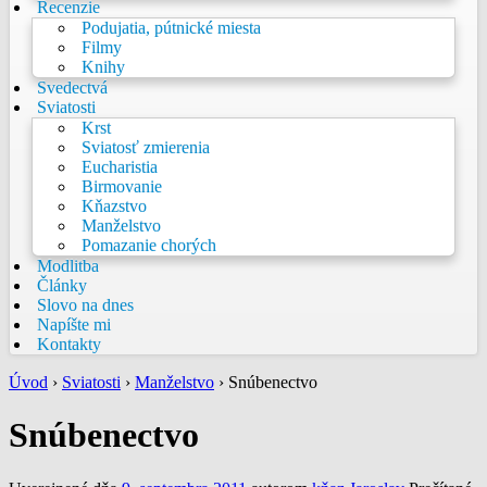
Recenzie
Podujatia, pútnické miesta
Filmy
Knihy
Svedectvá
Sviatosti
Krst
Sviatosť zmierenia
Eucharistia
Birmovanie
Kňazstvo
Manželstvo
Pomazanie chorých
Modlitba
Články
Slovo na dnes
Napíšte mi
Kontakty
Úvod
›
Sviatosti
›
Manželstvo
›
Snúbenectvo
Snúbenectvo