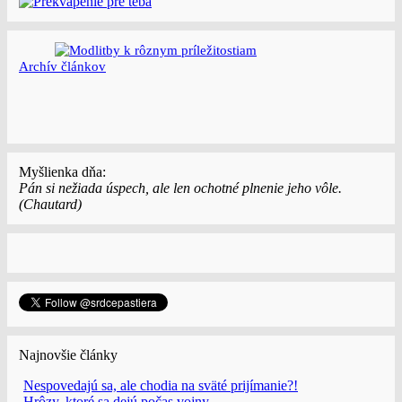
Archí­v článkov
Myšlienka dňa:
Pán si nežiada úspech, ale len ochotné plnenie jeho vôle.
(Chautard)
Najnovšie články
Nespovedajú sa, ale chodia na sväté prijímanie?!
Hrôzy, ktoré sa dejú počas vojny.