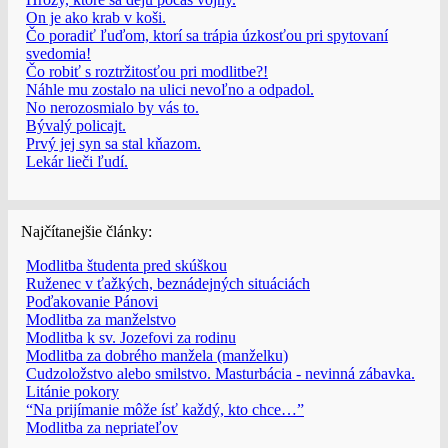
On je ako krab v koši.
Čo poradiť ľuďom, ktorí sa trápia úzkosťou pri spytovaní
svedomia!
Čo robiť s roztržitosťou pri modlitbe?!
Náhle mu zostalo na ulici nevoľno a odpadol.
No nerozosmialo by vás to.
Bývalý policajt.
Prvý jej syn sa stal kňazom.
Lekár lieči ľudí.
Najčítanejšie články:
Modlitba študenta pred skúškou
Ruženec v ťažkých, beznádejných situáciách
Poďakovanie Pánovi
Modlitba za manželstvo
Modlitba k sv. Jozefovi za rodinu
Modlitba za dobrého manžela (manželku)
Cudzoložstvo alebo smilstvo. Masturbácia - nevinná zábavka.
Litánie pokory
“Na prijímanie môže ísť každý, kto chce…”
Modlitba za nepriateľov