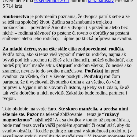
Uverejnené dňa
9. septembra 2011
autorom
kňaz Jaroslav
Prečítané
5 714 krát
Snúbenectvo
je potvrdením poznania, že dvojica patrí k sebe a že
sa teší na spoločný život. Začína sa zásnubami s trojakou
možnosťou: – potvrdené Áno iba v dvojici ( s prsteňmi alebo bez
nich); – rodinná slávnosť (o prstene či rovno o obrúčky sa postará
snúbenec alebo jeho rodičia); – úplne praktická príprava na svadbu.
Za mladú dcéru, syna ešte stále cítia zodpovednosť rodičia.
Podľa toho, ako si teraz vieš vypočuť mienku rodičov, najmä ak
bývaš pod ich strechou (a žiješ z ich financií), môžeš odhadnúť, ako
budeš prijímať manžela/ku.
Odpusť
rodičom všetko, čo nesieš ako
zranenie, nevnes to do svojho manželstva.
Poďakuj
im pred
svadbou za všetko, čo ti v živote poskytli.
Poďakuj
rodičom
partnera, že ti vychovali životného druha a za všetko, čo vám
pripravili. Vyjadri im to slovom či listom, aj keby sa ti zdalo, že až
tak veľa dobrého u nich nevidíš. Zakrátko bude rodina partnera i
tvojou.
Toto obdobie má svoje čaro.
Ste skoro manželia, a predsa nimi
ešte nie ste.
Pozor
na telesné zbližovanie – teraz je
“ružový
magnetizmus”
najsilnejší! Ak sa dvojica v tomto už poponáhľala,
bude mať teraz oveľa väčší problém spomaliť či ostať stáť, aby do
svadby obstála. “Keďže petting znamená v skutočnosti predohru (v
sexuálnom styku), patrí iba do manželstva.” V ktorom momente kov