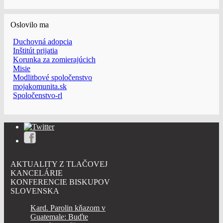
Oslovilo ma
Duchovná adopcia
Inštitút prijatia
Korunka za zomierajúcich
Misie
Modlitbové spoločenstvo
mojakomunita.sk
Spoločenstvo-rl
AKTUALITY Z TLAČOVEJ
KANCELÁRIE
KONFERENCIE BISKUPOV
SLOVENSKA
Kard. Parolin kňazom v
Guatemale: Buďte