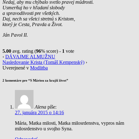
Nedaj, aby mu chýbalo svetlo pravej múdrosti.
Usmerňuj ho v hľadaní slobody
a spravodlivosti pre všetkých.
Daj, nech sa všetci stretnú s Kristom,
ktorý je Cesta, Pravda a Život.
Ján Pavol II.
5.00
avg. rating (
96
% score) -
1
vote
‹
DÁVAJME ALMUŽNU
Nasledovanie Krista (Tomáš Kempenský)
›
Uverejnené v
Modlitba
2 komentáre pre “
S Máriou za krajší život
”
Alena
píše:
27. januára 2015 o 14:16
Mária, Matka milosti, Matka milosrdenstva, vypros nám
milosrdenstvo u svojho Syna.