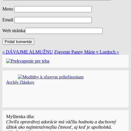
Meno
Email
Web stránka
« DÁVAJME ALMUŽNU
Zjavenie Panny Márie v Lurdoch »
Archí­v článkov
Myšlienka dňa:
Chvíľa opravdivej adorácie má väčšiu hodnotu a duchovný
úžitok ako najintenzívnejšia činnosť, aj keď je apoštolská.