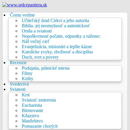
Čomu veríme
Učiteľský úrad Cirkvi a jeho autorita
Biblia- jej neomylnosť a autentickosť
Omša a sviatosti
Nepoškvrnené počatie, odpustky a ruženec
Náš večný cieľ
Evanjelizácia, misionári a lepšie kázne
Katolícke zvyky, zbožnosť a disciplína
Duch, svet a povery
Recenzie
Podujatia, pútnické miesta
Filmy
Knihy
Svedectvá
Sviatosti
Krst
Sviatosť zmierenia
Eucharistia
Birmovanie
Kňazstvo
Manželstvo
Pomazanie chorých