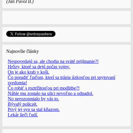
(Ján Pavol II.)
Najnovšie články
Nespovedajú sa, ale chodia na sväté prijímanie?!
Hrôzy, ktoré sa dejú počas vojny.
On je ako krab v koši.
Čo poradiť ľuďom, ktorí sa trápia úzkosťou pri spytovaní
svedomia!
Čo robiť s roztržitosťou pri modlitbe?!
Náhle mu zostalo na ulici nevoľno a odpadol.
No nerozosmialo by vás to.
Bývalý policajt.
Prvý jej syn sa stal kňazom.
Lekár lieči ľudí.