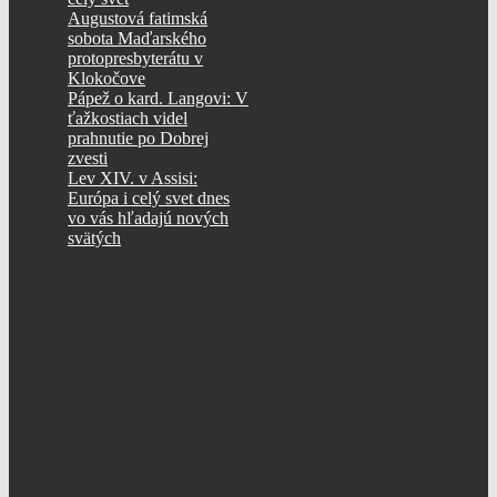
Augustová fatimská
sobota Maďarského
protopresbyterátu v
Klokočove
Pápež o kard. Langovi: V
ťažkostiach videl
prahnutie po Dobrej
zvesti
Lev XIV. v Assisi:
Európa i celý svet dnes
vo vás hľadajú nových
svätých