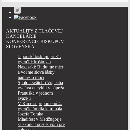
AKTUALITY Z TLAČOVEJ
KANCELÁRIE
KONFERENCIE BISKUPOV
SLOVENSKA
Japonskí biskupi pri 81.
výročí Hirošimy a
Nagasaki: Budujme mier
a voľme slová lásky
namiesto moci
Spolok svätého Vojtecha
vydáva encykliky pápeža
Františka v jednom
zväzku
V Ríme si pripomenú 4.
výročie úmrtia kardinála
Jozefa Tomka
Mladifest v Medžugorje
sa skončil posolstvom pre
celý svet