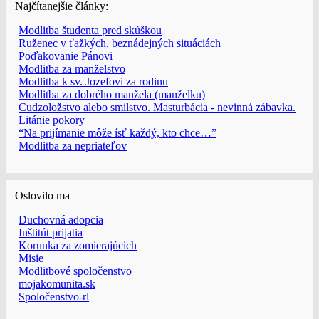
Najčítanejšie články:
Modlitba študenta pred skúškou
Ruženec v ťažkých, beznádejných situáciách
Poďakovanie Pánovi
Modlitba za manželstvo
Modlitba k sv. Jozefovi za rodinu
Modlitba za dobrého manžela (manželku)
Cudzoložstvo alebo smilstvo. Masturbácia - nevinná zábavka.
Litánie pokory
“Na prijímanie môže ísť každý, kto chce…”
Modlitba za nepriateľov
Oslovilo ma
Duchovná adopcia
Inštitút prijatia
Korunka za zomierajúcich
Misie
Modlitbové spoločenstvo
mojakomunita.sk
Spoločenstvo-rl