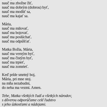
nauč ma zbožne žiť,
nauč ma dobrým (dobrou) byť,
nauč ma modliť sa,
nauč ma kajať sa.
Mária,
nauč ma milovať,
nauč ma bojovať,
nauč ma poslúchať,
nauč ma odpúšťať.
Matka Božia, Mária,
nauč ma verným byť,
nauč ma čistým byť,
nauč ma trpieť,
nauč ma zomrieť.
Keď príde smrtný boj,
Mária, pri mne stoj.
na mňa nezabudni,
do neba ma vezmi. Amen.
Tebe, Matka všetkých ľudí a všetkých národov,
s dôverou odporúčame celé ľudstvo
s jeho úzkosťami a nádejami.