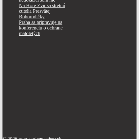
Na Hore Zvir sa stretnú
ctitelia Presvätej
Bohorodičky
Praha sa pripravuje na
konferenciu o ochrane
maloletých
© 2026
www.srdcepastiera.sk