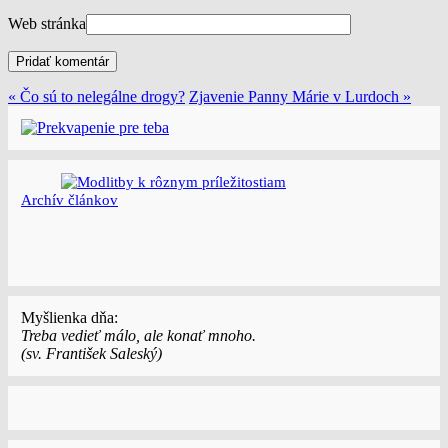
Web stránka
« Čo sú to nelegálne drogy?
Zjavenie Panny Márie v Lurdoch »
Archí­v článkov
Myšlienka dňa:
Treba vedieť málo, ale konať mnoho.
(sv. František Saleský)