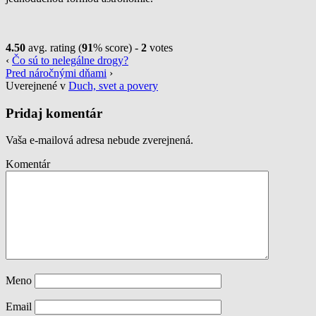
4.50
avg. rating (
91
% score) -
2
votes
‹
Čo sú to nelegálne drogy?
Pred náročnými dňami
›
Uverejnené v
Duch, svet a povery
Pridaj komentár
Vaša e-mailová adresa nebude zverejnená.
Komentár
Meno
Email