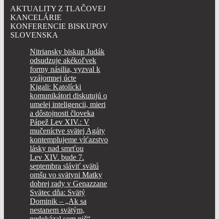
AKTUALITY Z TLAČOVEJ
KANCELÁRIE
KONFERENCIE BISKUPOV
SLOVENSKA
Nitriansky biskup Judák
odsudzuje akékoľvek
formy násilia, vyzval k
vzájomnej úcte
Kigali: Katolícki
komunikátori diskutujú o
umelej inteligencii, mieri
a dôstojnosti človeka
Pápež Lev XIV.: V
mučeníctve svätej Agáty
kontemplujeme víťazstvo
lásky nad smrťou
Lev XIV. bude 7.
septembra sláviť svätú
omšu vo svätyni Matky
dobrej rady v Genazzane
Svätec dňa: Svätý
Dominik – „Ak sa
nestanem svätým,
nedokázal som nič“