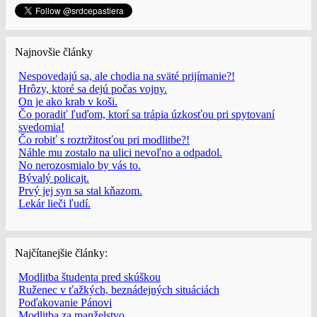
Najnovšie články
Nespovedajú sa, ale chodia na sväté prijímanie?!
Hrôzy, ktoré sa dejú počas vojny.
On je ako krab v koši.
Čo poradiť ľuďom, ktorí sa trápia úzkosťou pri spytovaní
svedomia!
Čo robiť s roztržitosťou pri modlitbe?!
Náhle mu zostalo na ulici nevoľno a odpadol.
No nerozosmialo by vás to.
Bývalý policajt.
Prvý jej syn sa stal kňazom.
Lekár lieči ľudí.
Najčítanejšie články:
Modlitba študenta pred skúškou
Ruženec v ťažkých, beznádejných situáciách
Poďakovanie Pánovi
Modlitba za manželstvo