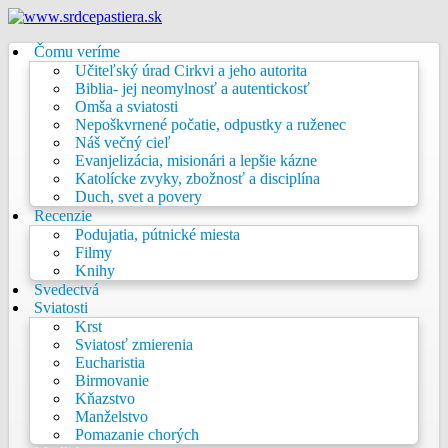
Čomu veríme
Učiteľský úrad Cirkvi a jeho autorita
Biblia- jej neomylnosť a autentickosť
Omša a sviatosti
Nepoškvrnené počatie, odpustky a ruženec
Náš večný cieľ
Evanjelizácia, misionári a lepšie kázne
Katolícke zvyky, zbožnosť a disciplína
Duch, svet a povery
Recenzie
Podujatia, pútnické miesta
Filmy
Knihy
Svedectvá
Sviatosti
Krst
Sviatosť zmierenia
Eucharistia
Birmovanie
Kňazstvo
Manželstvo
Pomazanie chorých