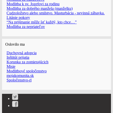
Modlitba k sv. Jozefovi za rodinu
Modlitba za dobrého manžela (manželku)
Cudzoložstvo alebo smilstvo. Masturbácia - nevinná zábavka.
Litánie pokory
“Na prijímanie môže ísť každý, kto chce…”
Modlitba za nepriateľov
Oslovilo ma
Duchovná adopcia
Inštitút prijatia
Korunka za zomierajúcich
Misie
Modlitbové spoločenstvo
mojakomunita.sk
Spoločenstvo-rl