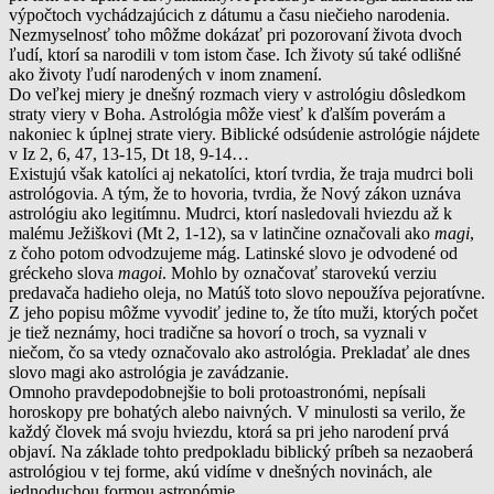
výpočtoch vychádzajúcich z dátumu a času niečieho narodenia.
Nezmyselnosť toho môžme dokázať pri pozorovaní života dvoch
ľudí, ktorí sa narodili v tom istom čase. Ich životy sú také odlišné
ako životy ľudí narodených v inom znamení.
Do veľkej miery je dnešný rozmach viery v astrológiu dôsledkom
straty viery v Boha. Astrológia môže viesť k ďalším poverám a
nakoniec k úplnej strate viery. Biblické odsúdenie astrológie nájdete
v Iz 2, 6, 47, 13-15, Dt 18, 9-14…
Existujú však katolíci aj nekatolíci, ktorí tvrdia, že traja mudrci boli
astrológovia. A tým, že to hovoria, tvrdia, že Nový zákon uznáva
astrológiu ako legitímnu. Mudrci, ktorí nasledovali hviezdu až k
malému Ježiškovi (Mt 2, 1-12), sa v latinčine označovali ako
magi
,
z čoho potom odvodzujeme mág. Latinské slovo je odvodené od
gréckeho slova
magoi
. Mohlo by označovať starovekú verziu
predavača hadieho oleja, no Matúš toto slovo nepoužíva pejoratívne.
Z jeho popisu môžme vyvodiť jedine to, že títo muži, ktorých počet
je tiež neznámy, hoci tradične sa hovorí o troch, sa vyznali v
niečom, čo sa vtedy označovalo ako astrológia. Prekladať ale dnes
slovo magi ako astrológia je zavádzanie.
Omnoho pravdepodobnejšie to boli protoastronómi, nepísali
horoskopy pre bohatých alebo naivných. V minulosti sa verilo, že
každý človek má svoju hviezdu, ktorá sa pri jeho narodení prvá
objaví. Na základe tohto predpokladu biblický príbeh sa nezaoberá
astrológiou v tej forme, akú vidíme v dnešných novinách, ale
jednoduchou formou astronómie.